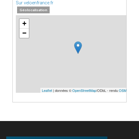
Sur veloenfrance.fr
Géolocalisation
+
−
Leaflet
| données ©
OpenStreetMap
/ODbL - rendu
OSM France