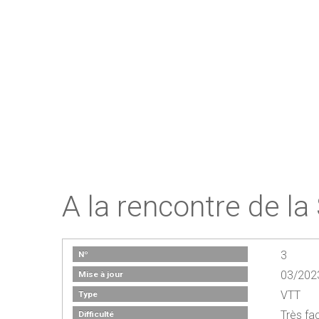
A la rencontre de l
3
Nº
03/202
Mise à jour
VTT
Type
Très fac
Difficulté