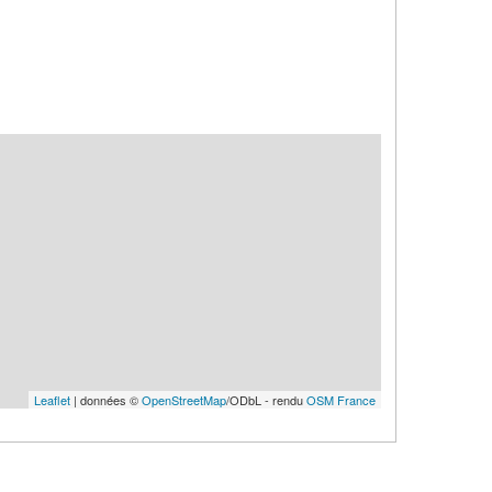
Leaflet
| données ©
OpenStreetMap
/ODbL - rendu
OSM France