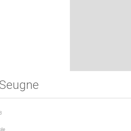
a Seugne
3
ile