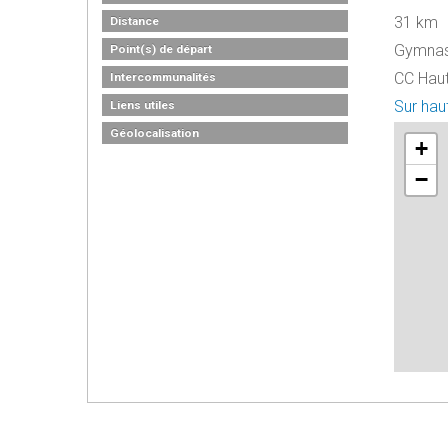
31 km
Distance
Gymnase
Point(s) de départ
CC Hau
Intercommunalités
Sur hau
Liens utiles
Géolocalisation
+
−