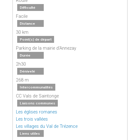
Route
Difficulté
Facile
Distance
30 km
Point(s) de départ
Parking de la mairie d'Annezay
Durée
2h30
Dénivelé
268 m
Intercommunalités
CC Vals de Saintonge
Liaisons communes
Les églises romanes
Les trois vallées
Les villages du Val de Trézence
Liens utiles