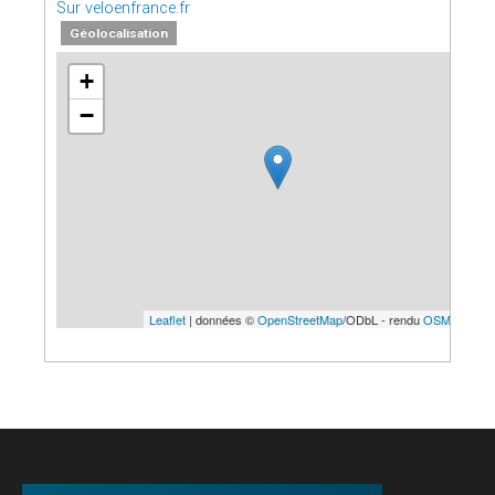
Sur veloenfrance.fr
Géolocalisation
+
−
Leaflet
| données ©
OpenStreetMap
/ODbL - rendu
OSM France