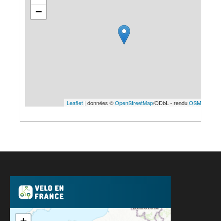
−
Leaflet
| données ©
OpenStreetMap
/ODbL - rendu
OSM France