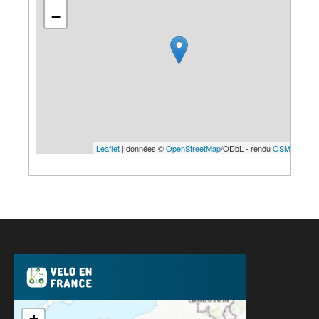
−
Leaflet
| données ©
OpenStreetMap
/ODbL - rendu
OSM France