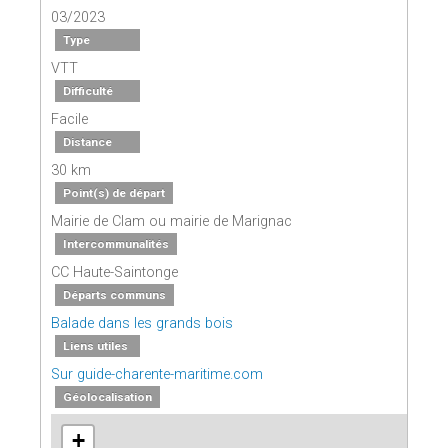
03/2023
Type
VTT
Difficulté
Facile
Distance
30 km
Point(s) de départ
Mairie de Clam ou mairie de Marignac
Intercommunalités
CC Haute-Saintonge
Départs communs
Balade dans les grands bois
Liens utiles
Sur guide-charente-maritime.com
Géolocalisation
+