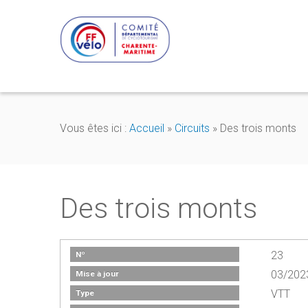
Vous êtes ici :
Accueil
»
Circuits
»
Des trois monts
Des trois monts
23
Nº
03/202
Mise à jour
VTT
Type