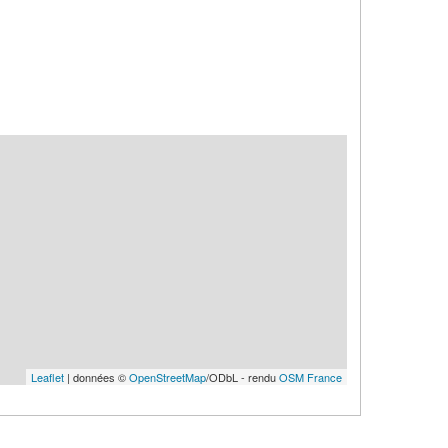
Leaflet
| données ©
OpenStreetMap
/ODbL - rendu
OSM France