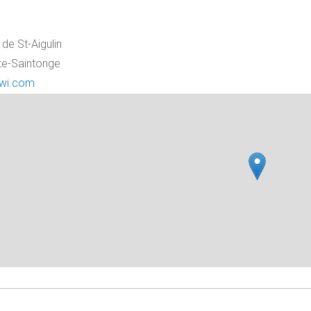
de St-Aigulin
te-Saintonge
kwi.com