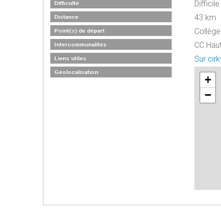
Difficile
Difficulté
43 km
Distance
Collège 
Point(s) de départ
CC Hau
Intercommunalités
Sur cir
Liens utiles
Géolocalisation
+
−