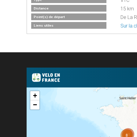
VTC
15 km
Distance
De La R
Point(s) de départ
Sur la.
Liens utiles