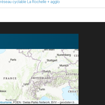
 réseau cyclable La Rochelle + agglo