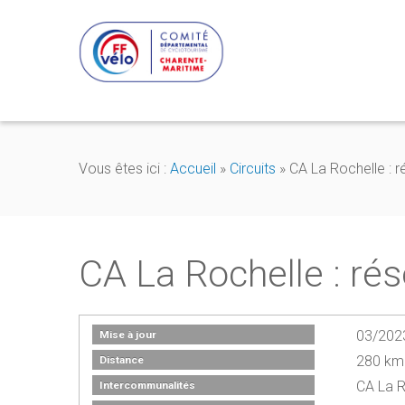
Vous êtes ici :
Accueil
»
Circuits
»
CA La Rochelle : 
CA La Rochelle : ré
03/202
Mise à jour
280 km
Distance
CA La R
Intercommunalités