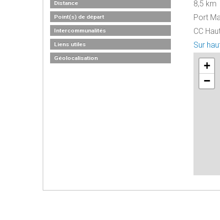
8,5 km
Distance
Port Ma
Point(s) de départ
CC Haut
Intercommunalités
Sur hau
Liens utiles
Géolocalisation
+
−