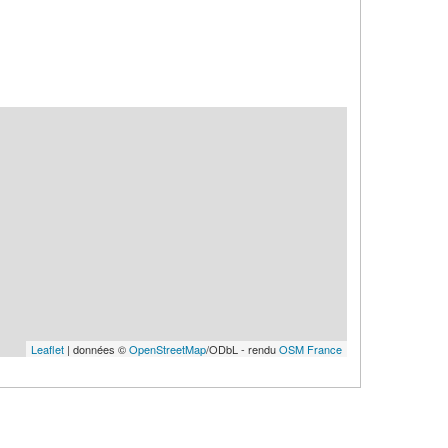
Leaflet
| données ©
OpenStreetMap
/ODbL - rendu
OSM France