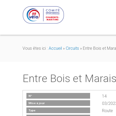
Vous êtes ici :
Accueil
»
Circuits
»
Entre Bois et Mara
Entre Bois et Marai
14
Nº
03/202
Mise à jour
Route
Type