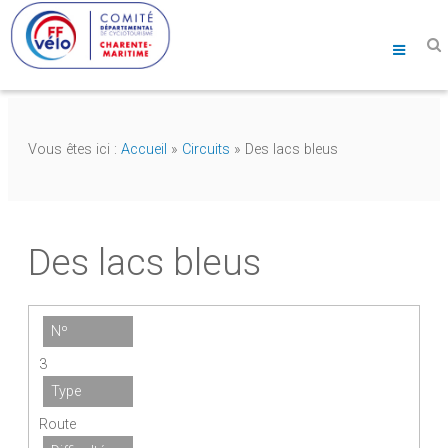
Vous êtes ici :
Accueil
»
Circuits
»
Des lacs bleus
Des lacs bleus
Nº
3
Type
Route