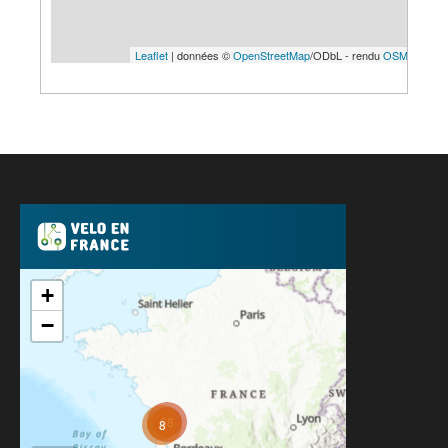
Leaflet
| données ©
OpenStreetMap
/ODbL - rendu
OSM France