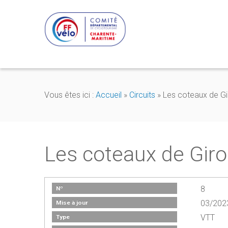
Vous êtes ici :
Accueil
»
Circuits
»
Les coteaux de Gi
Les coteaux de Gir
8
Nº
03/202
Mise à jour
VTT
Type