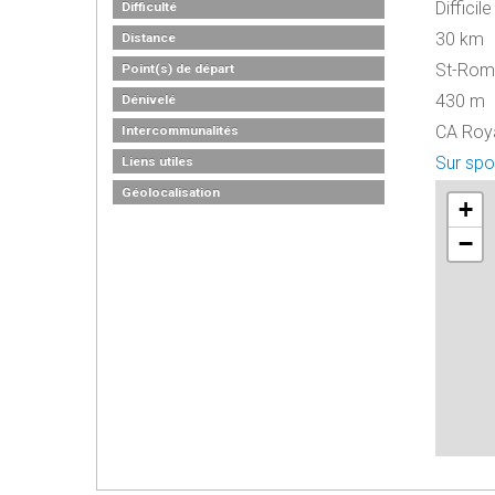
Difficile
Difficulté
30 km
Distance
St-Roma
Point(s) de départ
430 m
Dénivelé
CA Roya
Intercommunalités
Sur spo
Liens utiles
Géolocalisation
+
−