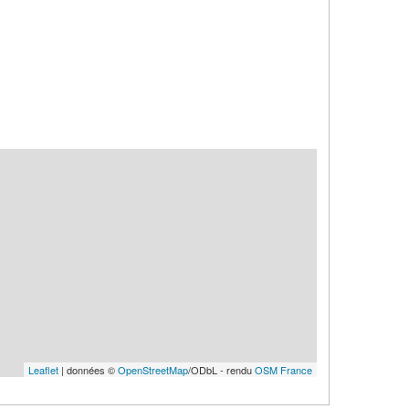
Leaflet
| données ©
OpenStreetMap
/ODbL - rendu
OSM France