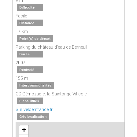
VTT
Difficulté
Facile
Distance
17 km
Point(s) de départ
Parking du château d'eau de Berneuil
Durée
2h07
Dénivelé
155 m
Intercommunalités
CC Gémozac et la Saintonge Viticole
Liens utiles
Sur veloenfrance.fr
Géolocalisation
+