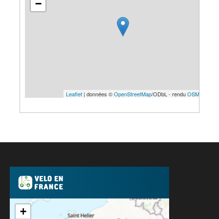
−
Leaflet
| données ©
OpenStreetMap
/ODbL - rendu
OSM France