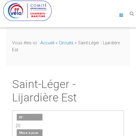
Vous êtes ici :
Accueil
»
Circuits
»
Saint-Léger - Lijardière
Est
Saint-Léger -
Lijardière Est
Nº
20
Mise à jour