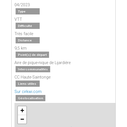
04/2023
Type
VTT
Difficulté
Très facile
Distance
9,5 km
Point(s) de départ
Aire de pique-nique de Lijardière
Intercommunalités
CC Haute-Saintonge
Liens utiles
Sur cirkwi.com
Géolocalisation
+
−