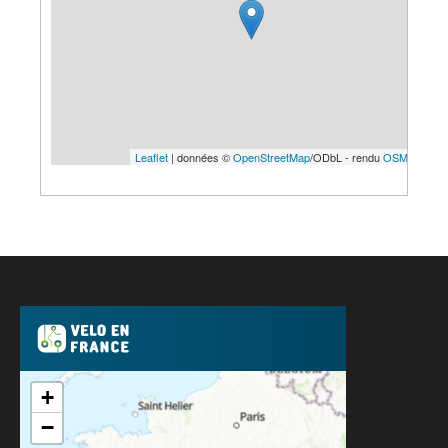
Leaflet
| données ©
OpenStreetMap
/ODbL - rendu
OSM France