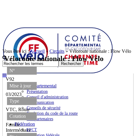
Vous êtes ici :
Accueil
»
Circuits
»
Véloroute nationale : Flow Vélo
Véloroute nationale : Flow Vélo
Nº
V92
Mise à jour
Comité départemental
Présentation
03/2023
Conseil d'administration
Type
Communication
Conseils de sécurité
VTC, Route
Evolution du code de la route
Cotation
Nos partenaires
Fédération
Famille
Intermédiaire
FFCT
Formation fédérale