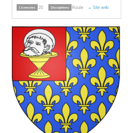
20
Route
Site web
Licenciés
Disciplines