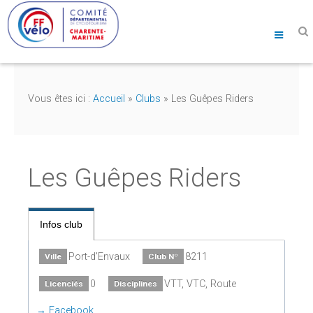
Vous êtes ici :
Accueil
»
Clubs
»
Les Guêpes Riders
Les Guêpes Riders
Infos club
Port-d'Envaux
8211
Ville
Club Nº
0
VTT, VTC, Route
Licenciés
Disciplines
Facebook