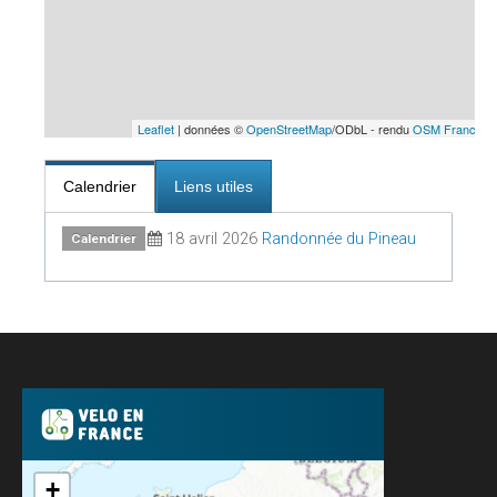
Leaflet
| données ©
OpenStreetMap
/ODbL - rendu
OSM France
Calendrier
Liens utiles
18 avril 2026
Randonnée du Pineau
Calendrier