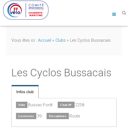
Vous êtes ici :
Accueil
»
Clubs
»
Les Cyclos Bussacais
Les Cyclos Bussacais
Infos club
Bussac-Forêt
2258
Ville
Club Nº
39
Route
Licenciés
Disciplines