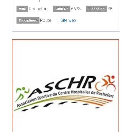
Rochefort
6633
38
Ville
Club Nº
Licenciés
Route
Site web
Disciplines