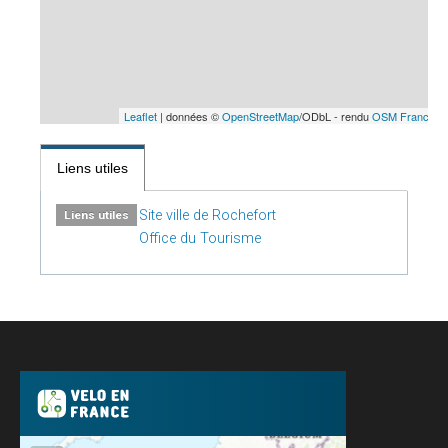
Leaflet
| données ©
OpenStreetMap
/ODbL - rendu
OSM France
Liens utiles
Site ville de Rochefort
Liens utiles
Office du Tourisme