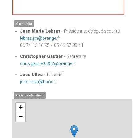
Contacts
Jean Marie Lebras
- Président et délégué sécurité
lebras.jm@orange.fr
06 74 16 16 95 / 05 46 87 35 41
Christopher Gautier
- Secrétaire
chris.gautier0352@orange.fr
José Ulloa
- Trésorier
jose.ulloa@bbox.fr
Géolocalisation
+
−